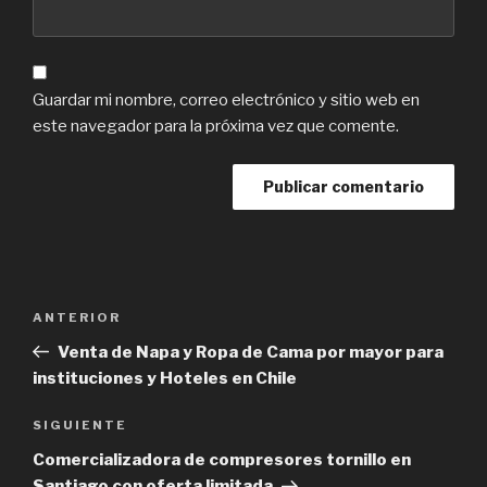
Guardar mi nombre, correo electrónico y sitio web en
este navegador para la próxima vez que comente.
Navegación
Previous
ANTERIOR
de
Post
Venta de Napa y Ropa de Cama por mayor para
entradas
instituciones y Hoteles en Chile
Next
SIGUIENTE
Post
Comercializadora de compresores tornillo en
Santiago con oferta limitada