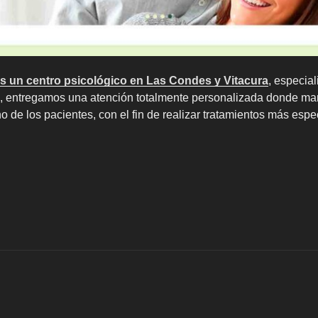
es un centro psicológico en Las Condes y Vitacura
, especial
a, entregamos una atención totalmente personalizada donde ma
 de los pacientes, con el fin de realizar tratamientos más espec
Terapia
e
areja
n
entro
sicológicos
n
as
ondes