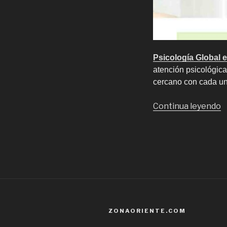
Psicología Global 
atención psicológic
cercano con cada uno
“
Continua leyendo
d
P
e
C
p
e
L
C
ZONAORIENTE.COM
y