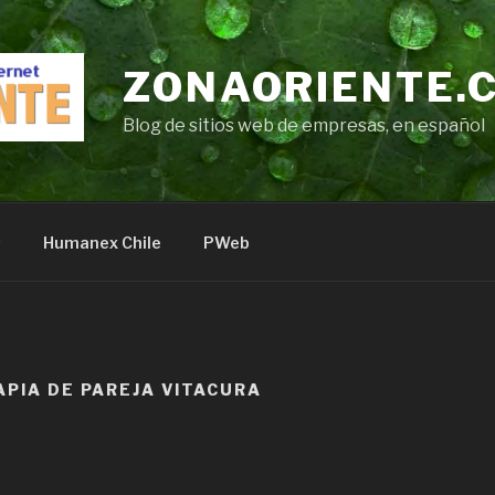
ZONAORIENTE.
Blog de sitios web de empresas, en español
s
Humanex Chile
PWeb
APIA DE PAREJA VITACURA