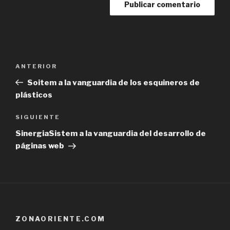
Navegación
Previous
ANTERIOR
de
Post
Soitem a la vanguardia de los esquineros de
entradas
plásticos
Next
SIGUIENTE
Post
SinergiaSistem a la vanguardia del desarrollo de
páginas web
ZONAORIENTE.COM