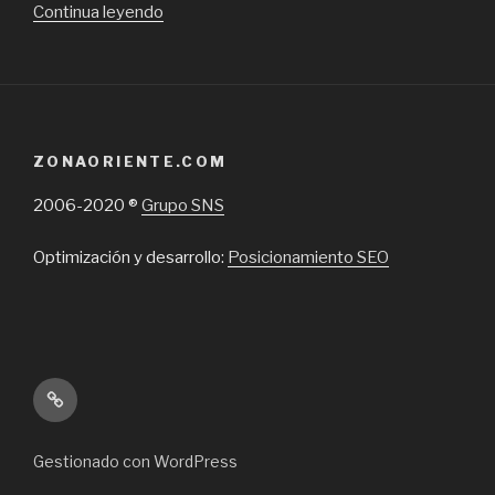
“Alto
Continua leyendo
Lyon,
comodidad
e
innovación
en
ZONAORIENTE.COM
apart
hoteles
2006-2020 ®
Grupo SNS
en
Providencia”
Optimización y desarrollo:
Posicionamiento SEO
Inicio
Gestionado con WordPress