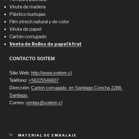
Viruta de madera
Plástico burbujas
Film strech natural y de color
Viruta de papel
Cartón corrugado
Venta de Rollos de papel kfrat
CONTACTO SOITEM
Sitio Web:
http://www.soitem.cl
Teléfono:
+56225546607
Dirección:
Carton corrugado en Santiago Concha 2288,
Santiago.
Correo:
ventas@soitem.cl
CATEGORIES
MATERIAL DE EMBALAJE