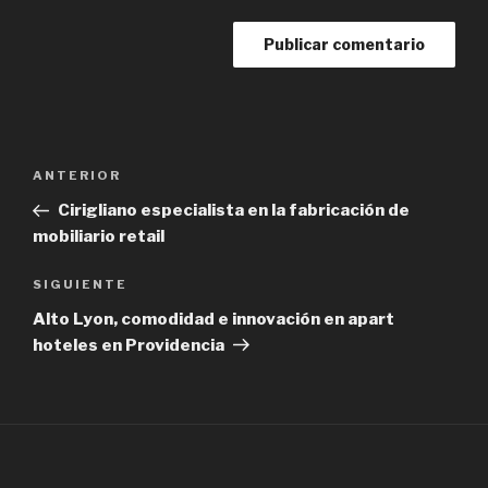
Navegación
Previous
ANTERIOR
de
Post
Cirigliano especialista en la fabricación de
entradas
mobiliario retail
Next
SIGUIENTE
Post
Alto Lyon, comodidad e innovación en apart
hoteles en Providencia