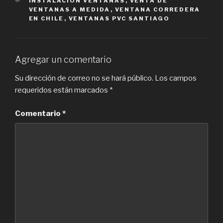
INSTALACIÓN VENTANAS
,
VENTA DE
VENTANAS A MEDIDA
,
VENTANA CORREDERA
EN CHILE
,
VENTANAS PVC SANTIAGO
Agregar un comentario
Su dirección de correo no se hará público.
Los campos
requeridos están marcados
*
Comentario
*