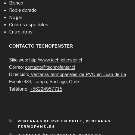
Blanco
Roble dorado
Nogal
Colores especiales
Entre otros.
CONTACTO TECNOFENSTER
Sitio web:
http://www.technofenster.cl
Correo:
contacto@technofenter.cl
Dirección:
Ventanas termopaneles de PVC en Juan de La
Fuente 434, Lampa,
Santiago, Chile
Teléfono:
+56224957715
CATEGORIES
VENTANAS DE PVC EN CHILE
,
VENTANAS
TERMOPANELES
TAGS