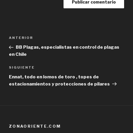
Navegación
Previous
ANTERIOR
de
Post
BB Plagas, especialistas en control de plagas
entradas
en Chile
Next
SIGUIENTE
Post
Ennat, todo en lomos de toro , topes de
estacionamientos y protecciones de pilares
ZONAORIENTE.COM