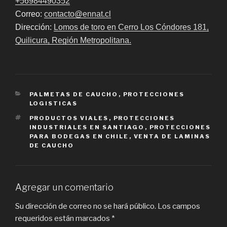
+56984490352
Correo:
contacto@ennat.cl
Dirección:
Lomos de toro en Cerro Los Cóndores 181,
Quilicura, Región Metropolitana.
CATEGORIES
PALMETAS DE CAUCHO
,
PROTECCIONES
LOGISTICAS
TAGS
PRODUCTOS VIALES
,
PROTECCIONES
INDUSTRIALES EN SANTIAGO
,
PROTECCIONES
PARA BODEGAS EN CHILE
,
VENTA DE LAMINAS
DE CAUCHO
Agregar un comentario
Su dirección de correo no se hará público.
Los campos
requeridos están marcados
*