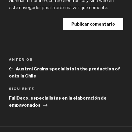
Guardar mi nombre, correo electrónico y sitio web en
este navegador para la próxima vez que comente.
Navegación
Previous
ANTERIOR
de
Post
Austral Grains specialists in the production of
entradas
oats in Chile
Next
SIGUIENTE
Post
FullDeco, especialistas en la elaboración de
empavonados