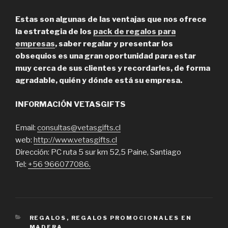
Estas son algunas de las ventajas que nos ofrece
la estrategia de los
pack de regalos para
empresas
, saber regalar y presentar los
obsequios es una gran oportunidad para estar
muy cerca de sus clientes y recordarles, de forma
agradable, quién y dónde está su empresa.
INFORMACIÓN VETASGIFTS
Email:
consultas@vetasgifts.cl
web:
http://www.vetasgifts.cl
Dirección: PC ruta 5 sur km 52,5 Paine, Santiago
Tel:
+56 966077086.
CATEGORIES
REGALOS
,
REGALOS PROMOCIONALES EN
MADERA