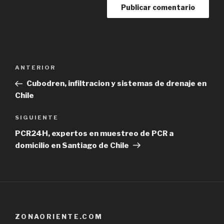
Navegación
Previous
ANTERIOR
de
Post
Cubodren, infiltracion y sistemas de drenaje en
entradas
Chile
Next
SIGUIENTE
Post
PCR24H, expertos en muestreo de PCR a
domicilio en Santiago de Chile
ZONAORIENTE.COM