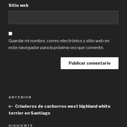
Sitio web
Guardar mi nombre, correo electrónico y sitio web en
este navegador para la próxima vez que comente.
Navegación
Previous
ANTERIOR
de
Post
Criaderos de cachorros west highland white
entradas
terrier en Santiago
Next
SIGUIENTE