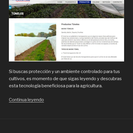
Si buscas protección y un ambiente controlado para tus
cultivos, es momento de que sigas leyendo y descubras
esta tecnología beneficiosa para la agricultura.
“Fabricante
Continua leyendo
líder
de
productos
plásticos