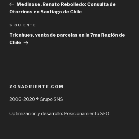
Post
Medinose, Renato Rebolledo: Consulta de
entradas
Otorrinos en Santiago de Chile
Next
SIGUIENTE
Post
Tricahues, venta de parcelas en la 7ma Región de
Chile
ZONAORIENTE.COM
2006-2020 ®
Grupo SNS
Optimización y desarrollo:
Posicionamiento SEO