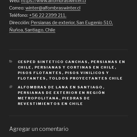
Web:
https://www.alfombraswinter.cl
Correo:
winter@alfombraswinter.cl
Teléfono:
+56 22 2399 211.
Dirección:
Persianas de exterior, San Eugenio 510,
Ñuñoa, Santiago, Chile
CATEGORIES
CESPED SINTETICO CANCHAS
,
PERSIANAS EN
CHILE
,
PERSIANAS Y CORTINAS EN CHILE
,
PISOS FLOTANTES
,
PISOS VINILICOS Y
FLOTANTES
,
TOLDOS PROYECTANTES CHILE
TAGS
ALFOMBRAS DE LANA EN SANTIAGO
,
PERSIANAS DE EXTERIOR EN REGIÓN
METROPOLITANA
,
PIEDRAS DE
REVESTIMIENTOS EN CHILE
Agregar un comentario