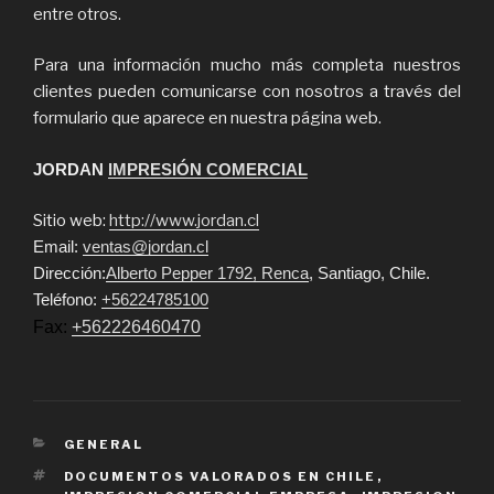
entre otros.
Para una información mucho más completa nuestros
clientes pueden comunicarse con nosotros a través del
formulario que aparece en nuestra página web.
JORDAN
IMPRESIÓN COMERCIAL
Sitio web:
http://www.jordan.cl
Email:
ventas@jordan.cl
Dirección:
Alberto Pepper 1792, Renca
, Santiago, Chile.
Teléfono:
+56224785100
Fax:
+562226460470
CATEGORIES
GENERAL
TAGS
DOCUMENTOS VALORADOS EN CHILE
,