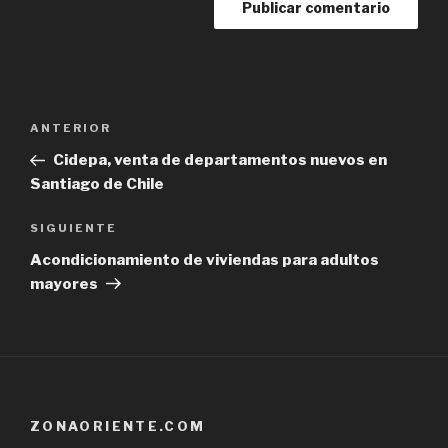
Navegación
Previous
ANTERIOR
de
Post
Cidepa, venta de departamentos nuevos en
entradas
Santiago de Chile
Next
SIGUIENTE
Post
Acondicionamiento de viviendas para adultos
mayores
ZONAORIENTE.COM