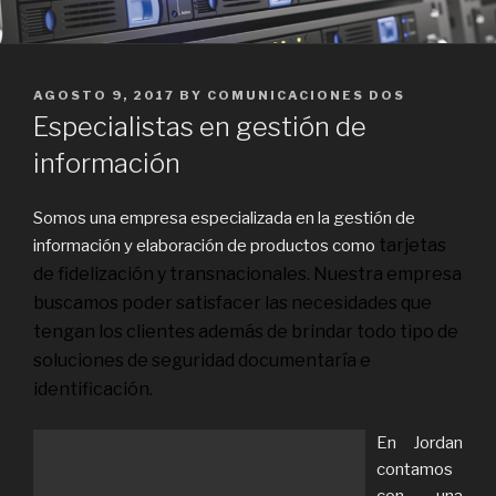
POSTED
AGOSTO 9, 2017
BY
COMUNICACIONES DOS
ON
Especialistas en gestión de
información
Somos una empresa especializada en la gestión de
tarjetas
información y elaboración de productos como
de fidelización y transnacionales. Nuestra empresa
buscamos poder satisfacer las necesidades que
tengan los clientes además de brindar todo tipo de
soluciones de seguridad documentaría e
identificación.
En Jordan
contamos
con una