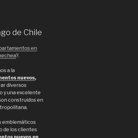
go de Chile
partamentos en
rnechea
?.
os a la
mentos nuevos
,
ar diversos
co y una excelente
son construidos en
tropolitana.
s emblemáticos
 de los clientes
entos nuevos en