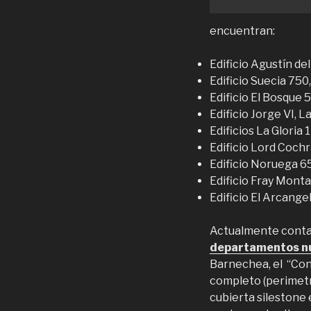
encuentran:
Edificio Agustín del
Edificio Suecia 750
Edificio El Bosque 
Edificio Jorge VI, 
Edificios La Gloria
Edificio Lord Coch
Edificio Noruega 6
Edificio Fray Mont
Edificio El Arcange
Actualmente contam
departamentos nu
Barnechea, el “Con
completo (perimetr
cubierta silestone 