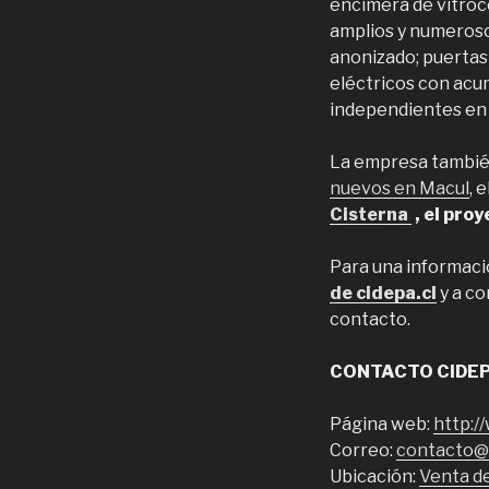
encimera de vitroc
amplios y numeroso
anonizado; puertas 
eléctricos con acu
independientes en t
La empresa tambié
nuevos en Macul
, 
Cisterna
, el pro
Para una informació
de cidepa.cl
y a co
contacto.
CONTACTO CIDE
Página web:
http:/
Correo:
contacto@c
Ubicación:
Venta d