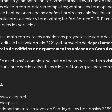
erámica y campana; vanitorios de mármol travertino en tod
s closets con interiores completos; ventanales termopane
de habitaciones, cocina y baños barnizadas; calefacción en
muladores de calor y termostato; tarifa eléctrica THR-Plus;
odos los servicios.
n cuenta con exitosos y modernos proyectos de
venta de 
el edificio Luis Valenzuela 3221 y el proyecto de
departamen
yecto de edificios de departamentos ubicado en Gran Av
n mucho más completa se invita a todos loos clientes a visi
municarse con los ejecutivos a los teléfonos que aparecen 
PA
/www.cidepa.cl
idepa.cl
e departamentos nuevos en Santiago , Las Hortensias 2359