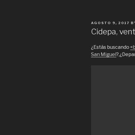
POSTED
AGOSTO 9, 2017
B
ON
Cidepa, ven
¿Estás buscando
<
San Miguel
?,¿Depa