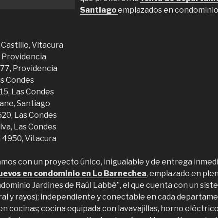
Santiago
emplazados en condominios
 Castillo, Vitacura
, Providencia
577, Providencia
Las Condes
 115, Las Condes
rane, Santiago
520, Las Condes
alva, Las Condes
l 4950, Vitacura
os con un proyecto único, inigualable y de entrega inmed
evos en condominio en Lo Barnechea
, emplazado en ple
dominio Jardines de Raúl Labbé”, el que cuenta con un sist
al y rayos); independiente y conectable en cada departam
en cocinas; cocina equipada con lavavajillas, horno eléctric