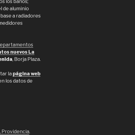
os los baños;
l de aluminio
 base a radiadores
 medidores
departamentos
tos nuevos La
enida
, Borja Plaza.
tar la
página web
en los datos de
, Providencia
.