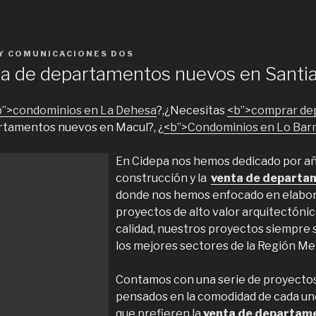
Y
COMUNICACIONES DOS
ta de departamentos nuevos en Santia
b”>condominios en La Dehesa
?,¿Necesitas
<b”>comprar de
rtamentos nuevos en Macul?, ¿
<b”>Condominios en Lo Ba
En Cidepa nos hemos dedicado por añ
construcción y la
venta de departa
donde nos hemos enfocado en elabor
proyectos de alto valor arquitectóni
calidad, nuestros proyectos siempre 
los mejores sectores de la Región Me
Contamos con una serie de proyecto
pensados en la comodidad de cada uno
que prefieren la
venta de departam