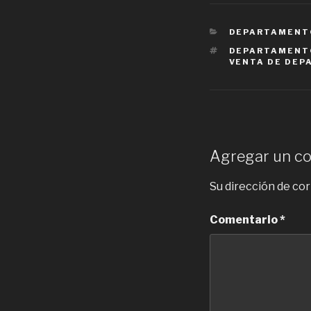
CATEGORIES
DEPARTAMENT
TAGS
DEPARTAMENTO
VENTA DE DEP
Agregar un c
Su dirección de cor
Comentario
*