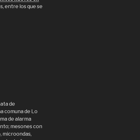
, entre los que se
iata de
na comuna de Lo
ema de alarma
ento; mesones con
o, microondas,