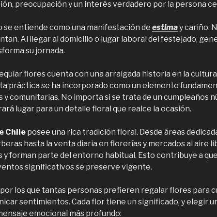
ón, preocupación y un interés verdadero por la persona ce
to se entiende como una manifestación de
estima
y cariño. 
tan. Al llegar al domicilio o lugar laboral del festejado, gen
sforma su jornada.
equiar flores cuenta con una arraigada historia en la cultura
sta práctica se ha incorporado como un elemento fundamenta
es y comunitarias. No importa si se trata de un cumpleaños n
rá lugar para un detalle floral que realce la ocasión.
e Chile
posee una rica tradición floral. Desde áreas dedicad
erberas hasta la venta diaria en florerías y mercados al aire li
s y forman parte del entorno habitual. Esto contribuye a que
entos significativos se preserve vigente.
 por los que tantas personas prefieren regalar flores para 
car sentimientos. Cada flor tiene un significado, y elegir un
mensaje emocional más profundo: