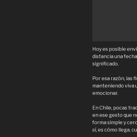
Hoy es posible env
distancia una fech
significado.
Por esa razón, las 
manteniendo viva u
emocionar.
En Chile, pocas tr
en ese gesto que n
forma simple y cerc
sí, es cómo llega, 