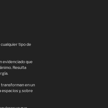
 cualquier tipo de
an evidenciado que
 ánimo. Resulta
rgía.
se transforman en un
a espacios y, sobre