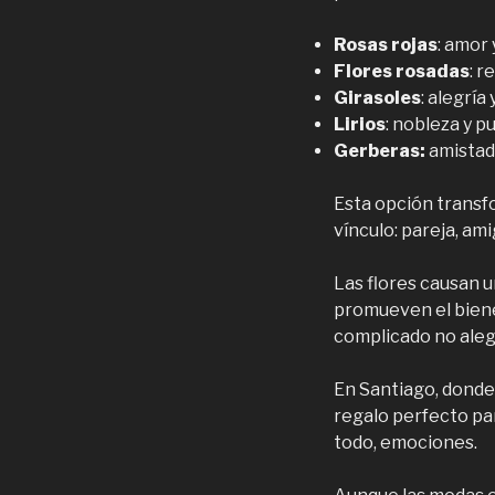
Rosas rojas
: amor 
Flores rosadas
: r
Girasoles
: alegría
Lirios
: nobleza y p
Gerberas:
amistad 
Esta opción transfo
vínculo: pareja, am
Las flores causan 
promueven el biene
complicado no alegr
En Santiago, donde 
regalo perfecto par
todo, emociones.