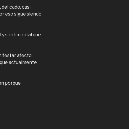
 delicado, casi
or eso sigue siendo
l y sentimental que
nifestar afecto,
a que actualmente
can porque