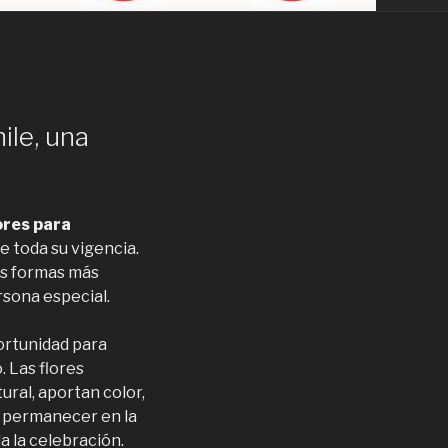
ile, una
ores para
 toda su vigencia.
las formas más
rsona especial.
rtunidad para
. Las flores
ral, aportan color,
 permanecer en la
 la celebración.