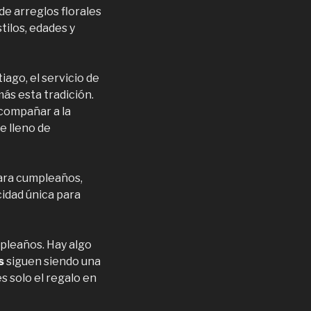
e arreglos florales
tilos, edades y
ago, el servicio de
más esta tradición.
acompañar a la
e lleno de
para cumpleaños,
idad única para
mpleaños. Hay algo
s
siguen siendo una
s solo el regalo en