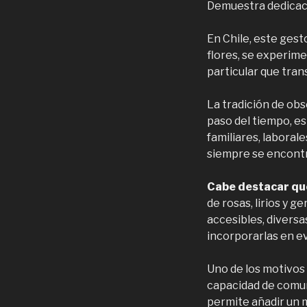
Demuestra dedicaci
En Chile, este ges
flores, se experimen
particular que tran
La tradición de obs
paso del tiempo, e
familiares, laboral
siempre se encontra
Cabe destacar qu
de rosas, lirios y g
accesibles, diversa
incorporarlas en ev
Uno de los motivos
capacidad de comuni
permite añadir un 