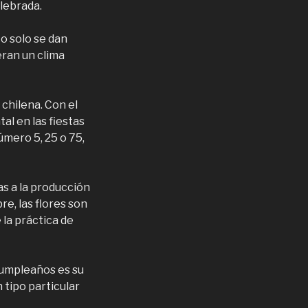
lebrada.
No solo se dan
eran un clima
 chilena. Con el
l en las fiestas
úmero 5, 25 o 75,
as a la producción
bre, las flores son
 la práctica de
cumpleaños es su
 tipo particular