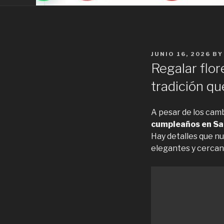
POSTED
JUNIO 16, 2026
B
ON
Regalar flo
tradición qu
A pesar de los camb
cumpleaños en Sa
Hay detalles que nu
elegantes y cercan