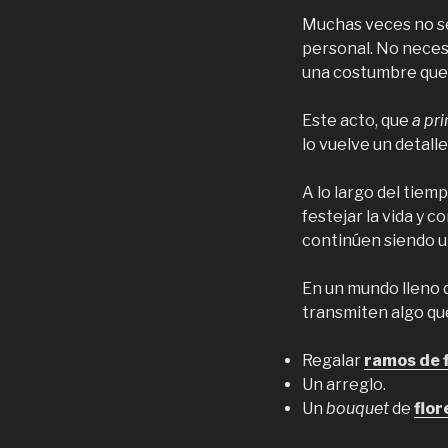
Muchas veces no se 
personal. No necesi
una costumbre que 
Este acto, que
a pri
lo vuelve un detalle
A lo largo del tiem
festejar la vida y 
continúen siendo un
En un mundo lleno d
transmiten algo qu
Regalar
ramos de f
Un arreglo.
Un
bouquet
de
flo