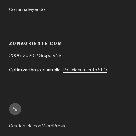
“Regalar
Continua leyendo
flores
para
cumpleaños
en
ZONAORIENTE.COM
Santiago
de
2006-2020 ®
Grupo SNS
Chile,
una
Optimización y desarrollo:
Posicionamiento SEO
tradición
que
sigue
viva”
Inicio
Gestionado con WordPress