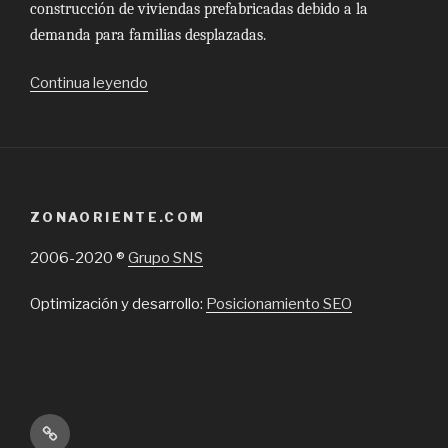
construcción de viviendas prefabricadas debido a la
demanda para familias desplazadas.
“Innovación
Continua leyendo
y
comodidad
en
la
construcción
ZONAORIENTE.COM
de
su
2006-2020 ®
Grupo SNS
hogar
con
Optimización y desarrollo:
Posicionamiento SEO
la
modalidad
de
casas
prefabricadas
Inicio
en