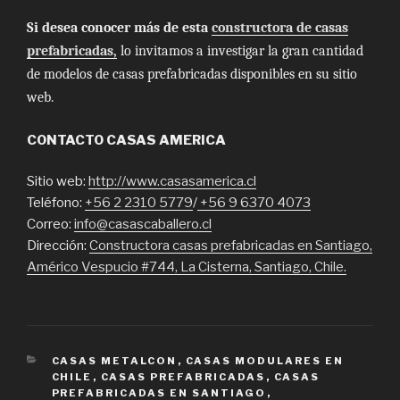
Si desea conocer más de esta
constructora de casas
prefabricadas,
lo invitamos a investigar la gran cantidad
de modelos de casas prefabricadas disponibles en su sitio
web.
CONTACTO CASAS AMERICA
Sitio web:
http://www.casasamerica.cl
Teléfono:
+56 2 2310 5779
/
+56 9 6370 4073
Correo:
info@casascaballero.cl
Dirección:
Constructora casas prefabricadas en Santiago,
Américo Vespucio #744, La Cisterna, Santiago, Chile.
CATEGORIES
CASAS METALCON
,
CASAS MODULARES EN
CHILE
,
CASAS PREFABRICADAS
,
CASAS
PREFABRICADAS EN SANTIAGO
,