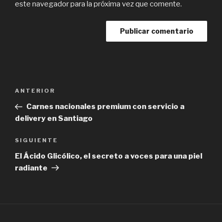
este navegador para la próxima vez que comente.
Navegación
Previous
ANTERIOR
de
Post
Carnes nacionales premium con servicio a
entradas
delivery en Santiago
Next
SIGUIENTE
Post
El Ácido Glicólico, el secreto a voces para una piel
radiante