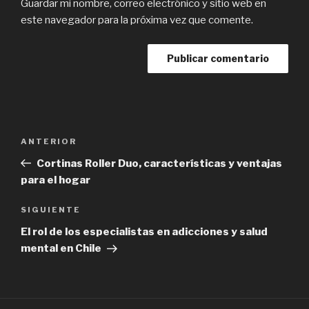
Guardar mi nombre, correo electrónico y sitio web en
este navegador para la próxima vez que comente.
Navegación
Previous
ANTERIOR
de
Post
Cortinas Roller Duo, características y ventajas
entradas
para el hogar
Next
SIGUIENTE
Post
El rol de los especialistas en adicciones y salud
mental en Chile