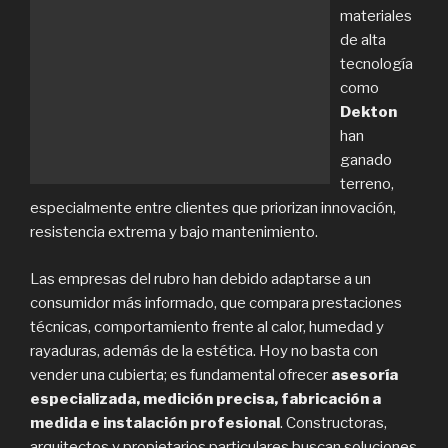
materiales
de alta
tecnología
como
Dekton
han
ganado
terreno,
especialmente entre clientes que priorizan innovación,
resistencia extrema y bajo mantenimiento.
Las empresas del rubro han debido adaptarse a un
consumidor más informado, que compara prestaciones
técnicas, comportamiento frente al calor, humedad y
rayaduras, además de la estética. Hoy no basta con
vender una cubierta; es fundamental ofrecer
asesoría
especializada, medición precisa, fabricación a
medida e instalación profesional
. Constructoras,
arquitectos y propietarios particulares buscan soluciones