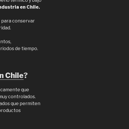
peño térmico y bajo
dustria en Chile.
s para conservar
idad.
ntos,
riodos de tiempo.
n Chile
?
micamente que
muy controlados.
zados que permiten
 productos