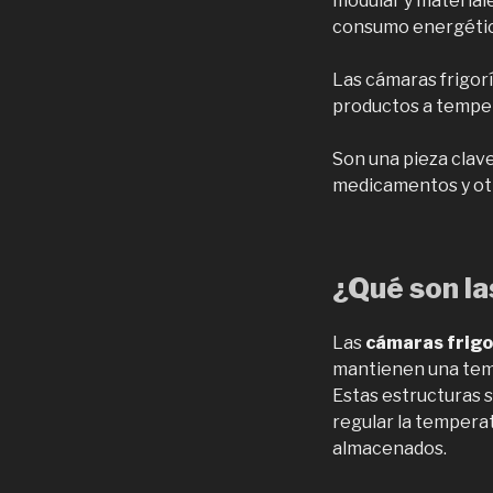
modular y material
consumo energéti
Las cámaras frigor
productos a temper
Son una pieza clav
medicamentos y otr
¿Qué son l
Las
cámaras frigor
mantienen una tem
Estas estructuras 
regular la tempera
almacenados.