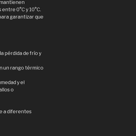
e mantienen
 entre 0°C y 10°C.
ara garantizar que
a pérdida de frío y
an un rango térmico
umedad y el
llos o
e a diferentes