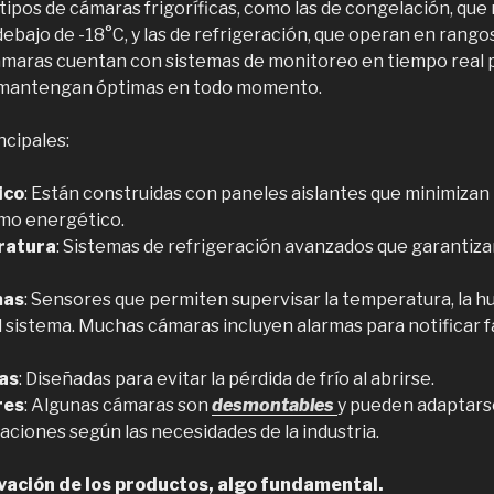
tipos de cámaras frigoríficas, como las de congelación, qu
bajo de -18°C, y las de refrigeración, que operan en rangos
aras cuentan con sistemas de monitoreo en tiempo real p
e mantengan óptimas en todo momento.
ncipales:
ico
: Están construidas con paneles aislantes que minimizan l
mo energético.
ratura
: Sistemas de refrigeración avanzados que garantiz
mas
: Sensores que permiten supervisar la temperatura, la h
 sistema. Muchas cámaras incluyen alarmas para notificar fa
as
: Diseñadas para evitar la pérdida de frío al abrirse.
res
: Algunas cámaras son
desmontables
y pueden adaptars
ciones según las necesidades de la industria.
ación de los productos, algo fundamental.