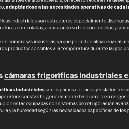
es aislantes de alta eficiencia, ofrecen un excelente desem
co,
adaptándose a las necesidades operativas de cada in
íficas industriales son estructuras especialmente diseñada
aturas controladas, asegurando su frescura, calidad y segur
e en numerosas industrias, ya que permiten almacenar alime
os productos sensibles a la temperatura durante largos pe
as
cámaras frigoríficas industriales e
íficas industriales
son espacios cerrados y aislados tér
peratura constante, generalmente bajo cero o en rangos 
suelen estar equipadas con sistemas de refrigeración avan
tura y la humedad según las necesidades específicas de los