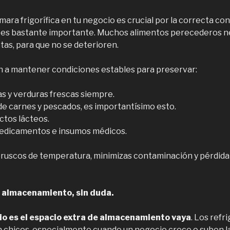
ra frigorífica en tu negocio es crucial por la correcta co
, es bastante importante. Muchos alimentos perecederos n
as, para que no se deterioren.
 a mantener condiciones estables para preservar:
as y verduras frescas siempre.
de carnes y pescados, es importantísimo esto.
ctos lácteos.
medicamentos e insumos médicos.
ruscos de temperatura, minimizas contaminación y pérdida 
 almacenamiento, sin duda.
io es el espacio extra de almacenamiento vaya
. Los refr
chicos, especialmente cuando un negocio crece o suben las