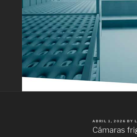
POSTED
ABRIL 1, 2026
BY
ON
Cámaras frig