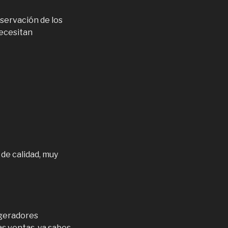
nservación de los
ecesitan
de calidad, muy
igeradores
 ventas, ya sabes.