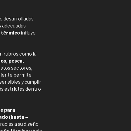
e desarrolladas
s adecuadas
 térmico
influye
en rubros como la
os, pesca,
estos sectores,
iciente permite
ensibles y cumplir
ás estrictas dentro
e para
lado (hasta –
racias a su diseño