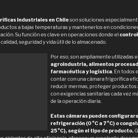
íficas industriales en Chile
son soluciones especialment
oductos a bajas temperaturas y mantenerlos en condicione
ación. Su función es clave en operaciones donde el
control
calidad, seguridad y vida útil de lo almacenado.
Por eso, son ampliamente utilizadas 
agroindustria, alimentos procesad
farmacéutica y logística
. En todos 
contar con una cámara frigorífica ef
reducir mermas, proteger productos s
con exigencias sanitarias cada vez m
de la operación diaria.
Estas cámaras pueden configurars
refrigeración (0 °C a 7 °C) o conge
25 °C), según el tipo de producto.
G