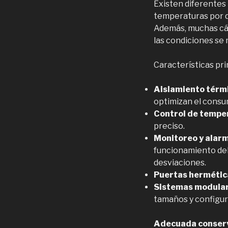
Existen diferentes 
temperaturas por de
Además, muchas cám
las condiciones s
Características pri
Aislamiento térm
optimizan el consu
Control de tempe
preciso.
Monitoreo y alar
funcionamiento del
desviaciones.
Puertas hermétic
Sistemas modula
tamaños y configura
Adecuada conserv