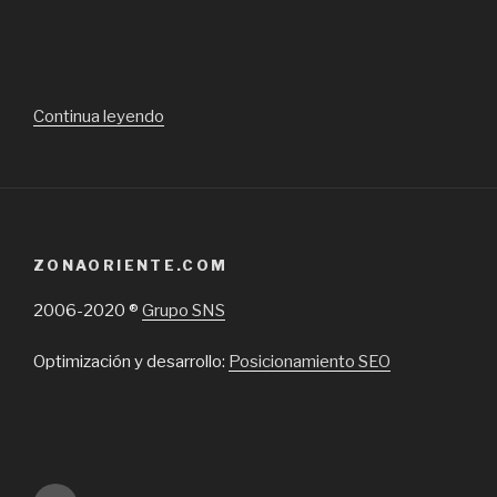
“Cubiertas
Continua leyendo
de
mármol
tradicionales
y
Dekton
ZONAORIENTE.COM
para
baños
2006-2020 ®
Grupo SNS
y
cocinas
Optimización y desarrollo:
Posicionamiento SEO
en
Chile”
Inicio