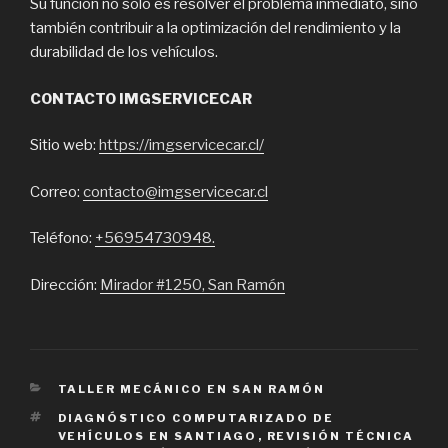
Su función no solo es resolver el problema inmediato, sino
también contribuir a la optimización del rendimiento y la
durabilidad de los vehículos.
CONTACTO IMGSERVICECAR
Sitio web:
https://imgservicecar.cl/
Correo:
contacto@imgservicecar.cl
Teléfono:
+56954730948.
Dirección:
Mirador #1250, San Ramón
CATEGORIES
TALLER MECÁNICO EN SAN RAMÓN
TAGS
DIAGNÓSTICO COMPUTARIZADO DE
VEHÍCULOS EN SANTIAGO
,
REVISIÓN TÉCNICA