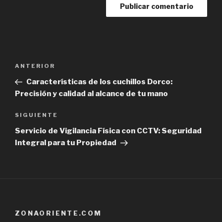
Navegación
Previous
ANTERIOR
de
Post
Características de los cuchillos Dorco:
entradas
Precisión y calidad al alcance de tu mano
Next
SIGUIENTE
Post
Servicio de Vigilancia Física con CCTV: Seguridad
Integral para tu Propiedad
ZONAORIENTE.COM