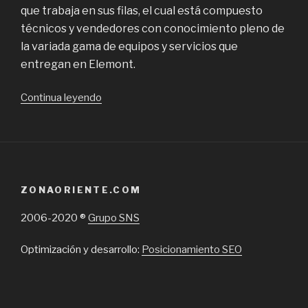
que trabaja en sus filas, el cual está compuesto
técnicos y vendedores con conocimiento pleno de
la variada gama de equipos y servicios que
entregan en Elemont.
“Elemont,
Continua leyendo
ascensores
y
elevadores
de
carga
ZONAORIENTE.COM
en
la
2006-2020 ®
Grupo SNS
Región
Metropolitana”
Optimización y desarrollo:
Posicionamiento SEO