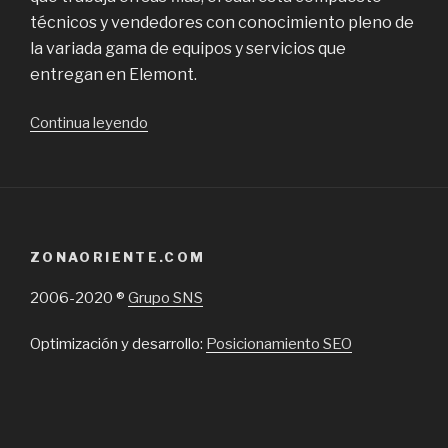
técnicos y vendedores con conocimiento pleno de
la variada gama de equipos y servicios que
entregan en Elemont.
“Elemont,
Continua leyendo
ascensores
y
elevadores
de
carga
ZONAORIENTE.COM
en
la
2006-2020 ®
Grupo SNS
Región
Metropolitana”
Optimización y desarrollo:
Posicionamiento SEO