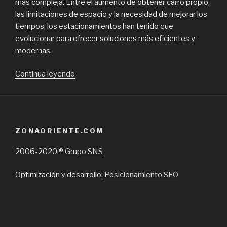
más compleja. Entre el aumento de obtener carro propio,
las limitaciones de espacio y la necesidad de mejorar los
tiempos, los estacionamientos han tenido que
evolucionar para ofrecer soluciones más eficientes y
modernas.
“Por
Continua leyendo
qué
optar
por
un
ZONAORIENTE.COM
sistema
de
2006-2020 ®
Grupo SNS
autopago
en
Optimización y desarrollo:
Posicionamiento SEO
estacionamientos
de
Santiago
de