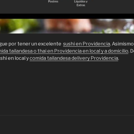
ingue por tener un excelente
sushi en Providencia
. Asimismo
ida tailandesa o thai en Providencia en local y a domicilio
. 
shi en local y
comida tailandesa delivery Providencia
.
Comida
ailandesa
ushi
n
rovidencia”