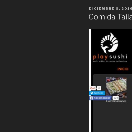
POSTED
DICIEMBRE 9, 201
ON
Comida Tail