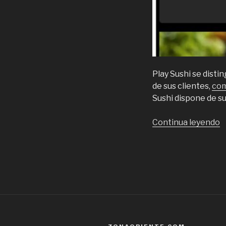
Play Sushi se dist
de sus clientes,
com
Sushi dispone de su
“
Continua leyendo
T
y
s
e
P