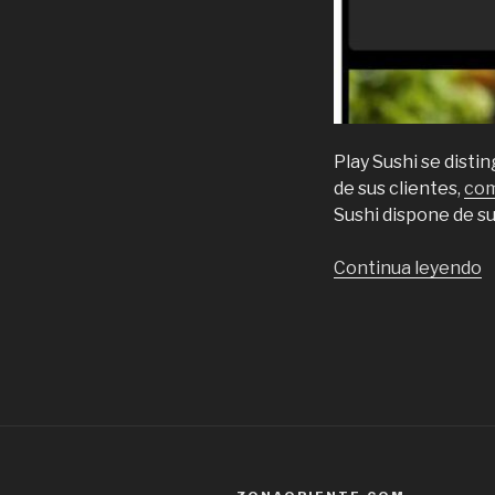
Play Sushi se dist
de sus clientes,
com
Sushi dispone de su
“
Continua leyendo
T
y
s
e
P