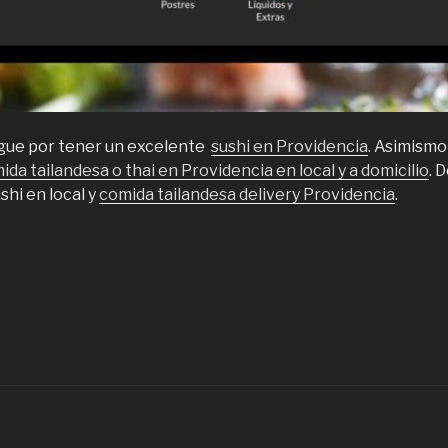
ingue por tener un excelente
sushi en Providencia
. Asimismo
ida tailandesa o thai en Providencia en local y a domicilio
. 
shi en local y
comida tailandesa delivery Providencia
.
Comida
ailandesa
ushi
n
rovidencia”