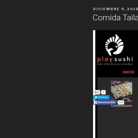
POSTED
DICIEMBRE 9, 201
ON
Comida Tail