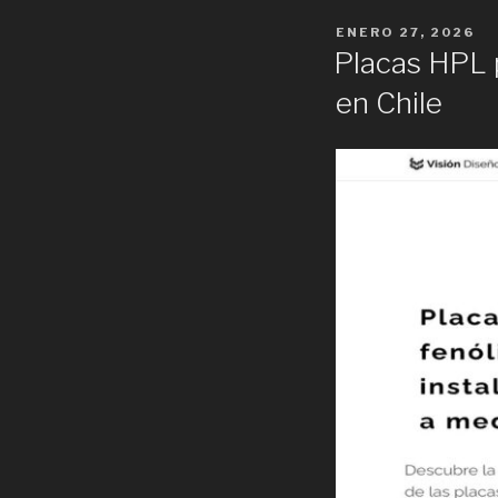
POSTED
ENERO 27, 2026
ON
Placas HPL p
en Chile