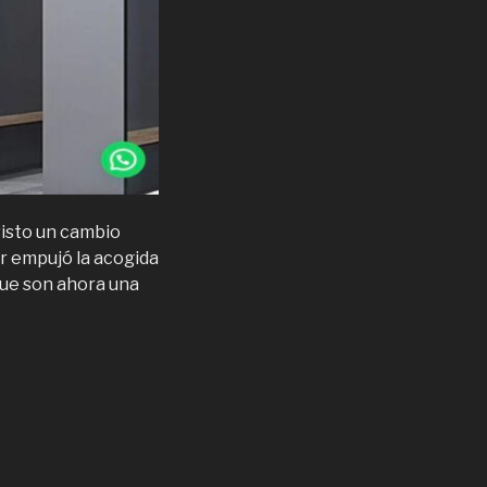
visto un cambio
ar empujó la acogida
ue son ahora una