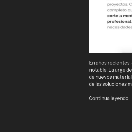
En años recientes,
notable. La urge de
de nuevos material
de las soluciones má
“
Continua leyendo
H
p
m
d