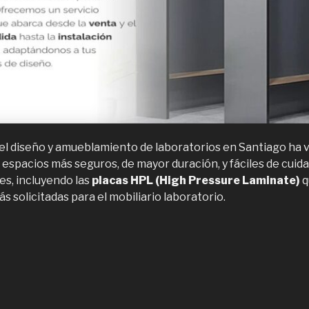
 el diseño y amueblamiento de laboratorios en Santiago ha 
 espacios más seguros, de mayor duración, y fáciles de cuid
es, incluyendo las
placas HPL (High Pressure Laminate)
q
s solicitadas para el mobiliario laboratorio.
Placas
PL
ara
obiliarios
e