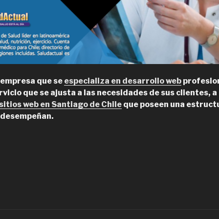
 empresa que se
especializa en desarrollo web
profesio
icio que se ajusta a las necesidades de sus clientes, a 
itios web en Santiago de Chile
que poseen una estructu
e desempeñan.
Grupo
NS,
osicionamiento
e
itios
eb
n