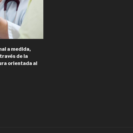
nal a medida,
través de la
ra orientada al