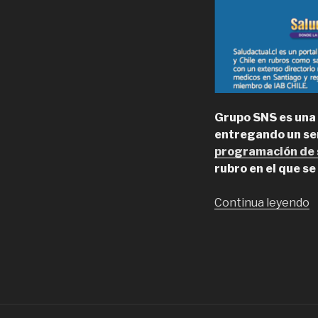
Grupo SNS es una
entregando un serv
programación de s
rubro en el que s
“
Continua leyendo
S
P
d
s
w
e