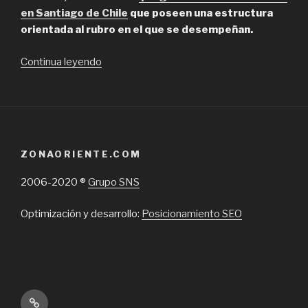
en Santiago de Chile
que poseen una estructura
orientada al rubro en el que se desempeñan.
“Grupo
Continua leyendo
SNS,
Posicionamiento
de
sitios
web
ZONAORIENTE.COM
en
Google
2006-2020 ®
Grupo SNS
en
Providencia”
Optimización y desarrollo:
Posicionamiento SEO
Inicio