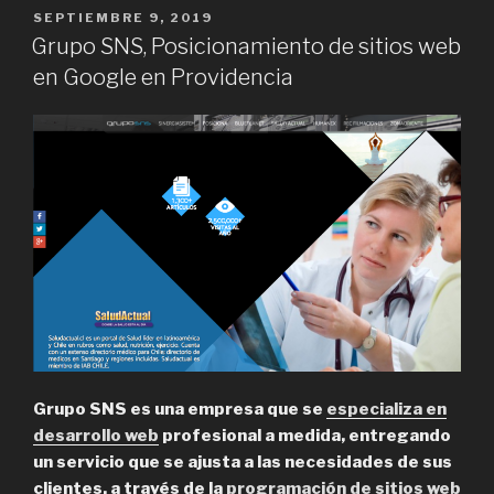
Profesional
POSTED
SEPTIEMBRE 9, 2019
ON
en
Grupo SNS, Posicionamiento de sitios web
RM”
en Google en Providencia
Grupo SNS es una empresa que se
especializa en
desarrollo web
profesional a medida, entregando
un servicio que se ajusta a las necesidades de sus
clientes, a través de la
programación de sitios web