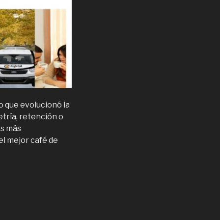
 que evolucionó la
tría, retención o
os más
el mejor café de