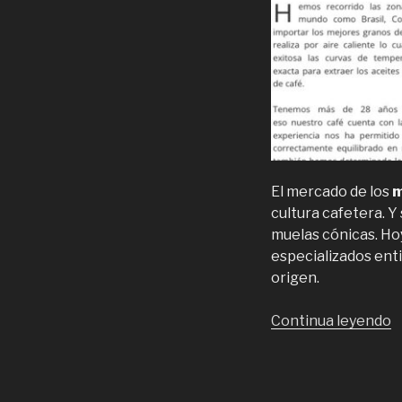
El mercado de los
m
cultura cafetera. Y
muelas cónicas. Ho
especializados ent
origen.
“
Continua leyendo
d
c
q