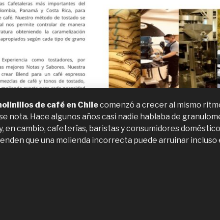
olinillos de café en Chile
comenzó a crecer al mismo ritmo
 se nota. Hace algunos años casi nadie hablaba de granulome
y, en cambio, cafeterías, baristas y consumidores doméstic
ienden que una molienda incorrecta puede arruinar incluso 
Molinillos
e
afé,
ué