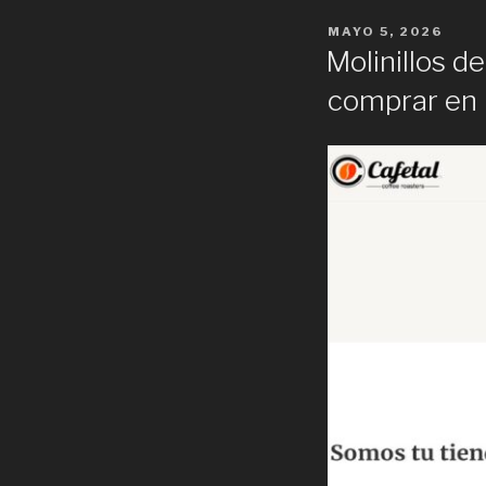
POSTED
MAYO 5, 2026
ON
Molinillos d
comprar en 