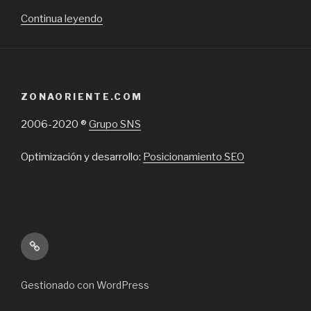
“Molinillos
Continua leyendo
de
café,
qué
son,cómo
ZONAORIENTE.COM
se
usan
2006-2020 ®
Grupo SNS
y
dónde
Optimización y desarrollo:
Posicionamiento SEO
se
pueden
comprar
en
Chile”
Inicio
Gestionado con WordPress