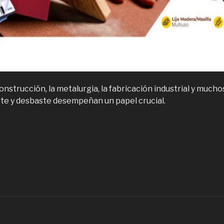
construcción, la metalurgia, la fabricación industrial y much
rte y desbaste desempeñan un papel crucial.
Equipos
enta
e
áquinas
e
orte
ulido