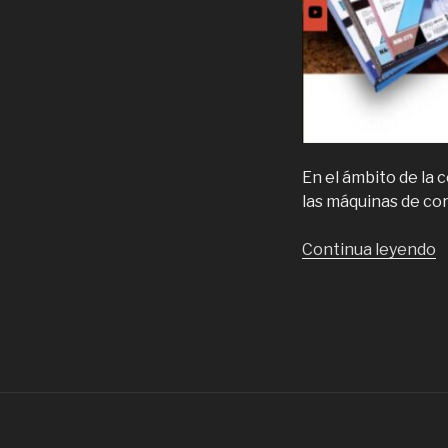
En el ámbito de la 
las máquinas de co
“
Continua leyendo
y
v
d
m
d
c
y
p