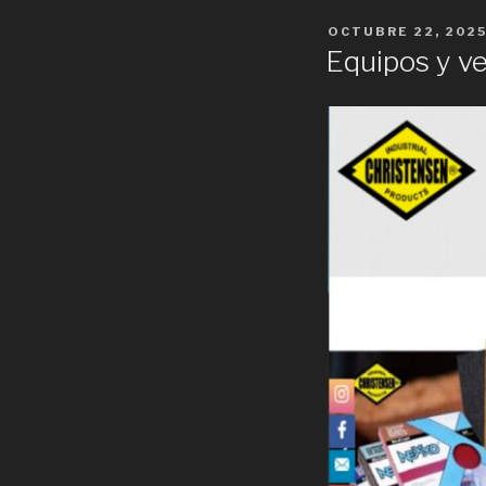
POSTED
OCTUBRE 22, 202
ON
Equipos y ve