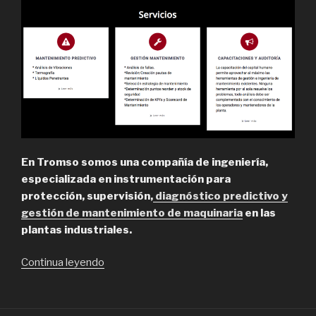
En Tromso somos una compañía de ingeniería,
especializada en instrumentación para
protección, supervisión,
diagnóstico predictivo y
gestión de mantenimiento de maquinaria
en las
plantas industriales.
“Tromso,
Continua leyendo
servicio
de
mantenimiento