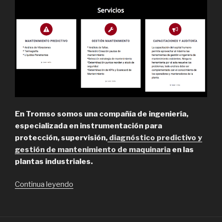
En Tromso somos una compañía de ingeniería,
especializada en instrumentación para
protección, supervisión,
diagnóstico predictivo y
gestión de mantenimiento de maquinaria
en las
plantas industriales.
“Tromso,
Continua leyendo
servicio
de
mantenimiento