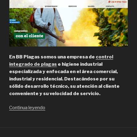
En BB Plagas somos una empresa de
control
integrado de plagas
e higiene industrial
especializada y enfocada en el área comercial,
industrial y residencial. Destacándose por su
sólido desarrollo técnico, su atención al cliente
conveniente y su velocidad de servicio.
“BB
Continua leyendo
Plagas,
empressa
de
control