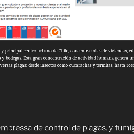
 y principal centro urbano de Chile, concentra miles de viviendas, edif
as y bodegas. Esta gran concentración de actividad humana genera u
iversas plagas: desde insectos como cucarachas y termitas, hasta ro
Fumigación
hile,
ontrol
e
lagas
n
mpressa de control de plagas. y fumi
antiago”