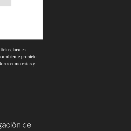
icios, locales
n ambiente propicio
edores como ratas y
gación de