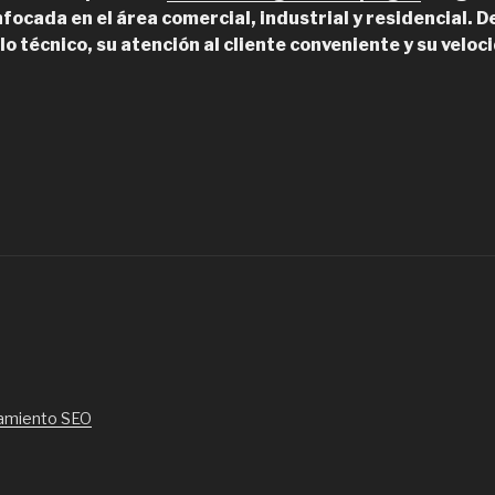
nfocada en el área comercial, industrial y residencial.
lo técnico, su atención al cliente conveniente y su veloc
BB
lagas,
mpressa
e
ontrol
e
lagas.
umigación
e
ardines”
amiento SEO