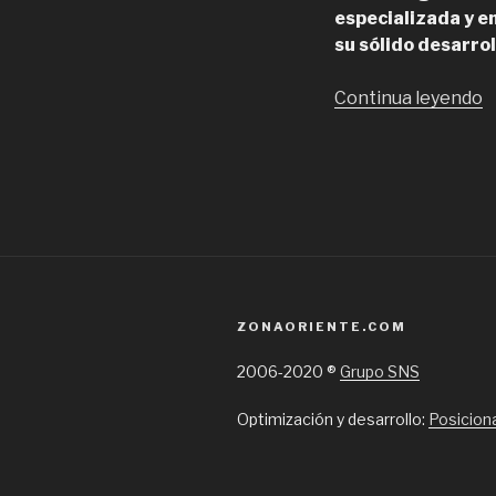
especializada y e
su sólido desarrol
“
Continua leyendo
P
e
d
c
d
p
y
f
ZONAORIENTE.COM
d
J
2006-2020 ®
Grupo SNS
Optimización y desarrollo:
Posicion