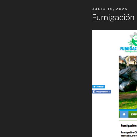
POSTED
JULIO 15, 2025
ON
Fumigación C