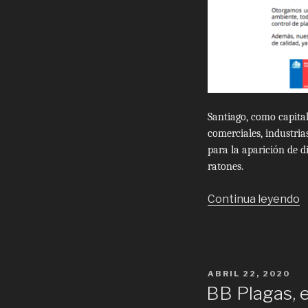
Santiago, como capital
comerciales, industri
para la aparición de d
ratones.
“
Continua leyendo
C
C
d
P
POSTED
ABRIL 22, 2020
e
ON
BB Plagas, e
S