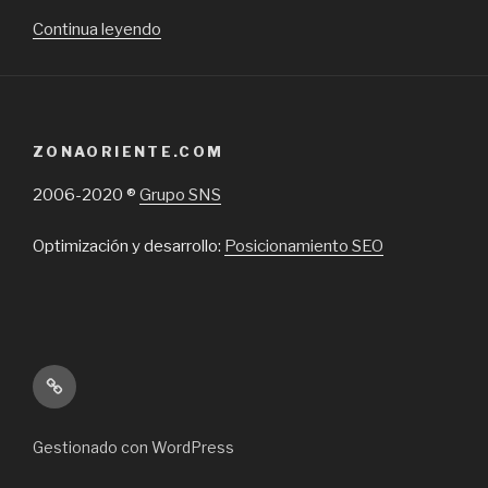
“Molinillos
Continua leyendo
de
café,
qué
son,cómo
ZONAORIENTE.COM
se
usan
2006-2020 ®
Grupo SNS
y
dónde
Optimización y desarrollo:
Posicionamiento SEO
se
pueden
comprar
en
Chile”
Inicio
Gestionado con WordPress