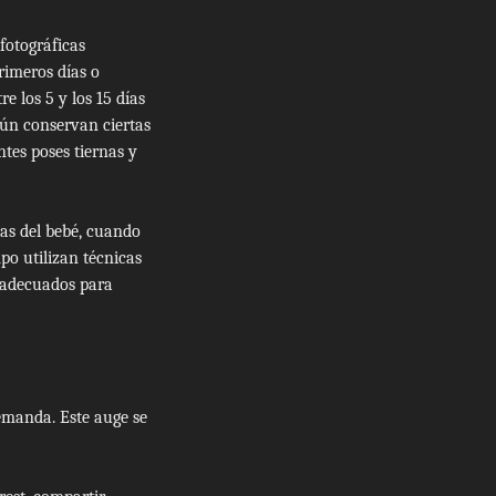
fotográficas
rimeros días o
e los 5 y los 15 días
aún conservan ciertas
ntes poses tiernas y
ías del bebé, cuando
po utilizan técnicas
s adecuados para
emanda. Este auge se