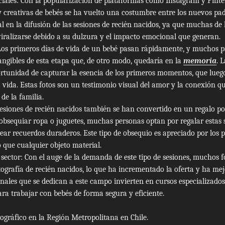
ciales: Con la popularización de plataformas como Instagram y Pinte
 creativas de bebés se ha vuelto una costumbre entre los nuevos padr
l en la difusión de las sesiones de recién nacidos, ya que muchas de
iralizarse debido a su dulzura y el impacto emocional que generan.
 Los primeros días de vida de un bebé pasan rápidamente, y muchos 
ngibles de esta etapa que, de otro modo, quedaría en la
memoria
. 
ortunidad de capturar la esencia de los primeros momentos, que lueg
 vida. Estas fotos son un testimonio visual del amor y la conexión qu
e la familia.
esiones de recién nacidos también se han convertido en un regalo po
obsequiar ropa o juguetes, muchas personas optan por regalar estas s
ar recuerdos duraderos. Este tipo de obsequio es apreciado por los p
o que cualquier objeto material.
 sector: Con el auge de la demanda de este tipo de sesiones, muchos 
otografía de recién nacidos, lo que ha incrementado la oferta y ha mej
nales que se dedican a este campo invierten en cursos especializados
ra trabajar con bebés de forma segura y eficiente.
tográfico en la Región Metropolitana en Chile.