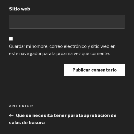
Sitio web
Guardar mi nombre, correo electrónico y sitio web en
este navegador para la próxima vez que comente.
Navegación
Previous
ANTERIOR
de
Post
Qué se necesita tener para la aprobación de
entradas
salas de basura