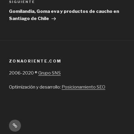
Next
SIGUIENTE
Post
Gomilandia, Goma eva y productos de caucho en
Santiago de Chile
ZONAORIENTE.COM
2006-2020 ®
Grupo SNS
Optimización y desarrollo:
Posicionamiento SEO
Inicio