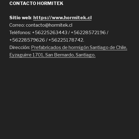
CONTACTO HORMITEK
Sitio web
:
https://www.hormitek.cl
Correo: contacto@hormitek.cl
Teléfonos: +56225263443 / +56228572196 /
+56228579626 / +56225178742.
Dirección:
Prefabricados de hormigón Santiago de Chile,
Eyzaguirre 1701, San Bernardo, Santiago.