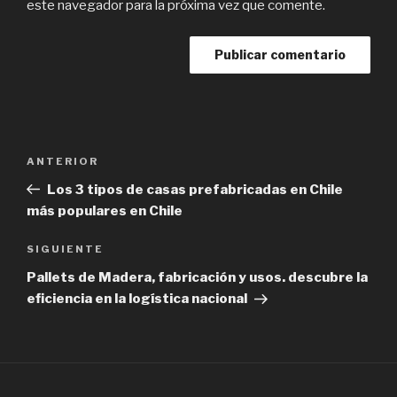
este navegador para la próxima vez que comente.
Navegación
Previous
ANTERIOR
de
Post
Los 3 tipos de casas prefabricadas en Chile
entradas
más populares en Chile
Next
SIGUIENTE
Post
Pallets de Madera, fabricación y usos. descubre la
eficiencia en la logística nacional