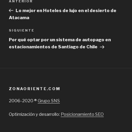
Previous
ANTERIOR
de
Post
Lo mejor en Hoteles de lujo en el desierto de
entradas
Atacama
Next
SIGUIENTE
Post
Por qué optar por un sistema de autopago en
estacionamientos de Santiago de Chile
ZONAORIENTE.COM
2006-2020 ®
Grupo SNS
Optimización y desarrollo:
Posicionamiento SEO