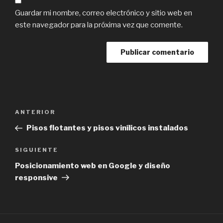
Guardar mi nombre, correo electrónico y sitio web en
este navegador para la próxima vez que comente.
Navegación
Previous
ANTERIOR
de
Post
Pisos flotantes y pisos vinílicos instalados
entradas
Next
SIGUIENTE
Post
Posicionamiento web en Google y diseño
responsive