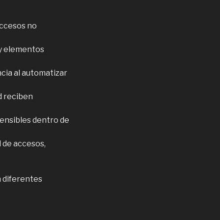
accesos no
 y elementos
ncia al automatizar
d reciben
 sensibles dentro de
 de accesos,
n diferentes