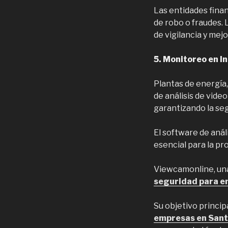
Las entidades finan
de robo o fraudes. 
de vigilancia y mej
5. Monitoreo en I
Plantas de energía,
de análisis de vide
garantizando la seg
El software de aná
esencial para la p
Viewcamonline, una
seguridad para e
Su objetivo princip
empresas en Sant