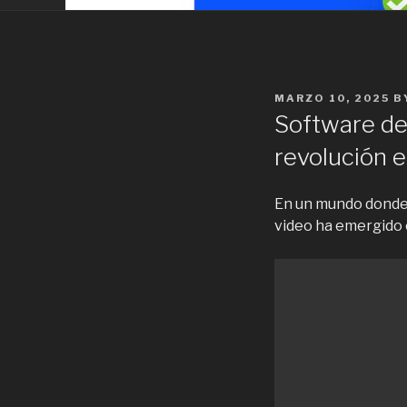
POSTED
MARZO 10, 2025
B
ON
Software de 
revolución e
En un mundo donde l
video ha emergido c