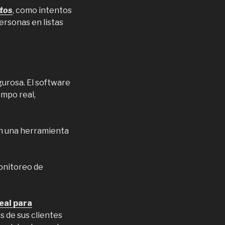
itos
, como intentos
ersonas en listas
gurosa. El software
empo real,
en una herramienta
onitoreo de
eal para
s de sus clientes