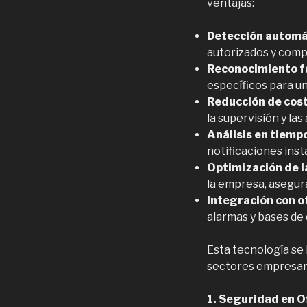
ventajas:
Detección automá
autorizados y comp
Reconocimiento fa
específicos para u
Reducción de cos
la supervisión y las 
Análisis en tiemp
notificaciones ins
Optimización de l
la empresa, asegur
Integración con o
alarmas y bases de
Esta tecnología se
sectores empresari
1. Seguridad en Of