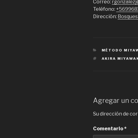
Correo:
rgonzalez
Teléfono:
+569968
Dirección:
Bosques 
CATEGORIES
MÉTODO MIYA
TAGS
AKIRA MIYAWA
Agregar un c
Su dirección de cor
Comentario
*