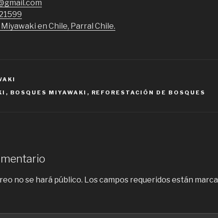
j@gmail.com
21599
Miyawaki en Chile, Parral Chile.
WAKI
KI
,
BOSQUES MIYAWAKI
,
REFORESTACIÓN DE BOSQUES
omentario
reo no se hará público.
Los campos requeridos están marc