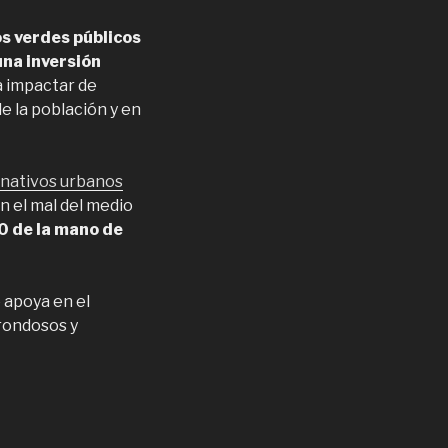
s verdes públicos
una inversión
 impactar de
de la población y en
nativos urbanos
on el mal del medio
0 de la mano de
 apoya en el
frondosos y