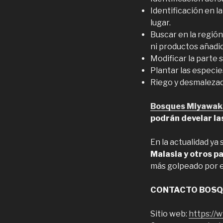
Identificación en l
lugar.
Buscar en la región
ni productos añadi
Modificar la parte 
Plantar las especie
Riego y desmalezad
Bosques Miyawak
podrán develar la
En la actualidad ya
Malasia y otros pa
más golpeado por el
CONTACTO BOSQ
Sitio web:
https://