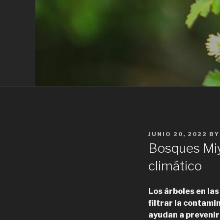
POSTED
JUNIO 20, 2022
B
ON
Bosques Miya
climático
Los árboles en la
filtrar la contami
ayudan a prevenir