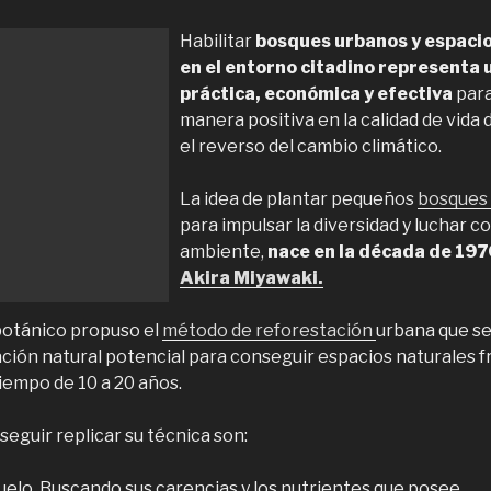
Habilitar
bosques urbanos y espacio
en el entorno citadino representa 
práctica, económica y efectiva
para
manera positiva en la calidad de vida 
el reverso del cambio climático.
La idea de plantar pequeños
bosques 
para impulsar la diversidad y luchar c
ambiente,
nace en la década de 197
Akira Miyawaki.
botánico propuso el
método de reforestación
urbana que se
ación natural potencial para conseguir espacios naturales 
iempo de 10 a 20 años.
eguir replicar su técnica son:
suelo. Buscando sus carencias y los nutrientes que posee.