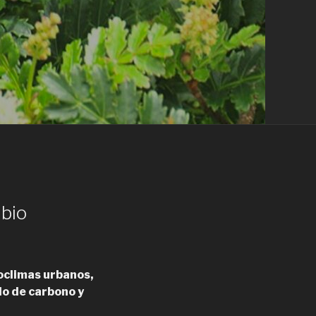
mbio
oclimas urbanos,
do de carbono y