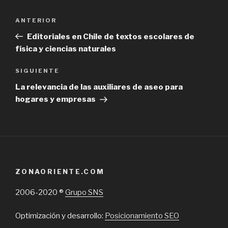
Navegación
Previous
ANTERIOR
de
Post
Editoriales en Chile de textos escolares de
entradas
física y ciencias naturales
Next
SIGUIENTE
Post
La relevancia de las auxiliares de aseo para
hogares y empresas
ZONAORIENTE.COM
2006-2020 ®
Grupo SNS
Optimización y desarrollo:
Posicionamiento SEO