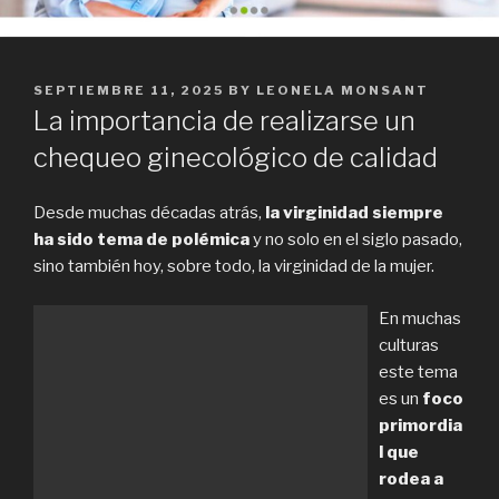
POSTED
SEPTIEMBRE 11, 2025
BY
LEONELA MONSANT
ON
La importancia de realizarse un
chequeo ginecológico de calidad
Desde muchas décadas atrás,
la virginidad siempre
ha sido tema de polémica
y no solo en el siglo pasado,
sino también hoy, sobre todo, la virginidad de la mujer.
En muchas
culturas
este tema
es un
foco
primordia
l que
rodea a