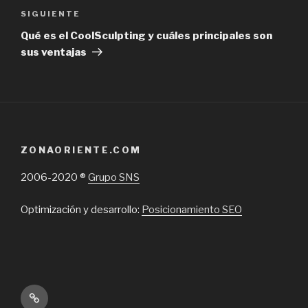
Next
SIGUIENTE
Post
Qué es el CoolSculpting y cuáles principales son
sus ventajas
ZONAORIENTE.COM
2006-2020 ®
Grupo SNS
Optimización y desarrollo:
Posicionamiento SEO
Inicio