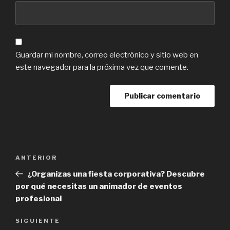
Guardar mi nombre, correo electrónico y sitio web en
este navegador para la próxima vez que comente.
Navegación
Previous
ANTERIOR
de
Post
¿Organizas una fiesta corporativa? Descubre
entradas
por qué necesitas un animador de eventos
profesional
Next
SIGUIENTE