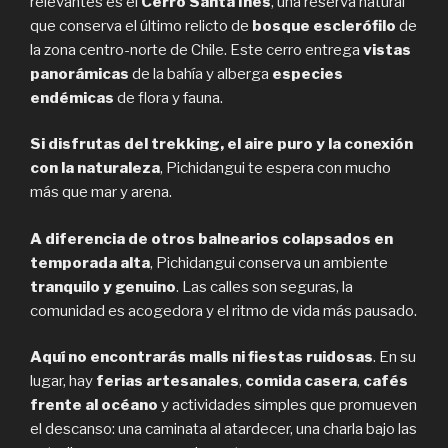
relevantes es el
Cerro Santa Inés
, una reserva natural
que conserva el último relicto de
bosque esclerófilo
de
la zona centro-norte de Chile. Este cerro entrega
vistas
panorámicas
de la bahía y alberga
especies
endémicas
de flora y fauna.
Si disfrutas del trekking, el aire puro y la conexión
con la naturaleza
, Pichidangui te espera con mucho
más que mar y arena.
A diferencia de otros balnearios colapsados en
temporada alta
, Pichidangui conserva un ambiente
tranquilo y genuino
. Las calles son seguras, la
comunidad es acogedora y el ritmo de vida más pausado.
Aquí no encontrarás malls ni fiestas ruidosas
. En su
lugar, hay
ferias artesanales
,
comida casera
,
cafés
frente al océano
y actividades simples que promueven
el descanso: una caminata al atardecer, una charla bajo las