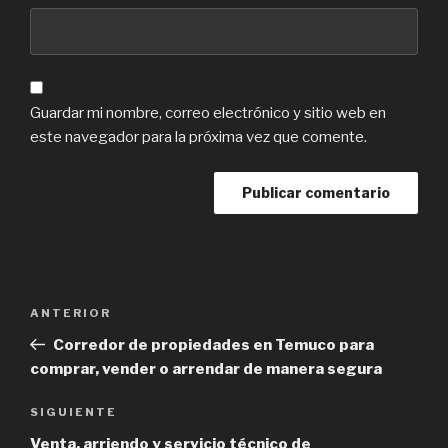
Guardar mi nombre, correo electrónico y sitio web en
este navegador para la próxima vez que comente.
Navegación
Previous
ANTERIOR
de
Post
Corredor de propiedades en Temuco para
entradas
comprar, vender o arrendar de manera segura
Next
SIGUIENTE
Post
Venta, arriendo y servicio técnico de